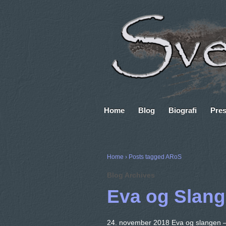
Home
Blog
Biografi
Pre
Home
›
Posts tagged ARoS
Blog Archives
Eva og Slan
24. november 2018 Eva og slangen – e