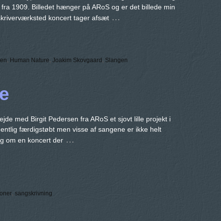
 fra 1909. Billedet hænger på ARoS og er det billede min
…
riverværksted koncert tager afsæt
gen
,
Human Nature
,
Joakim Skovgaard
,
Slangen
e
e med Birgit Pedersen fra ARoS et sjovt lille projekt i
gentlig færdigstøbt men visse af sangene er ikke helt
…
ig om en koncert der
ioner
,
sangskrivning