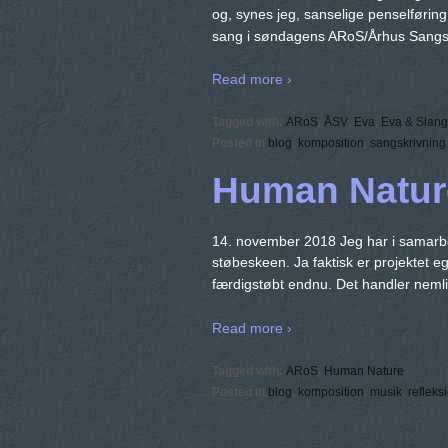
og, synes jeg, sanselige penselføring
sang i søndagens ARoS/Århus Sangsk
Read more ›
Tagged with:
ARoS
,
ÅSV
,
Eva
,
Eva & Slan
Posted in
blog
,
komposition
,
sangskrivning
Human Natur
14. november 2018 Jeg har i samarbejd
støbeskeen. Ja faktisk er projektet e
færdigstøbt endnu. Det handler neml
Read more ›
Tagged with:
ARoS
,
Human Nature
Posted in
blog
,
komposition
,
musik
,
refleks