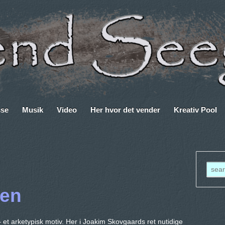
sse
Musik
Video
Her hvor det vender
Kreativ Pool
gen
t arketypisk motiv. Her i Joakim Skovgaards ret nutidige