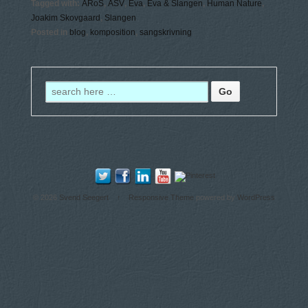
Tagged with:
ARoS
,
ÅSV
,
Eva
,
Eva & Slangen
,
Human Nature
,
Joakim Skovgaard
,
Slangen
Posted in
blog
,
komposition
,
sangskrivning
© 2026
Svend Seegert
↑
Responsive Theme
powered by
WordPress