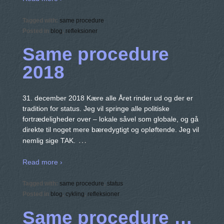
Tagged with:
same procedure
Posted in
blog
,
refleksioner
Same procedure
2018
31. december 2018 Kære alle Året rinder ud og der er
tradition for status. Jeg vil springe alle politiske
fortrædeligheder over – lokale såvel som globale, og gå
direkte til noget mere bæredygtigt og opløftende. Jeg vil
…
nemlig sige TAK.
Read more ›
Tagged with:
same procedure
,
status
Posted in
blog
,
cykling
,
refleksioner
Same procedure …