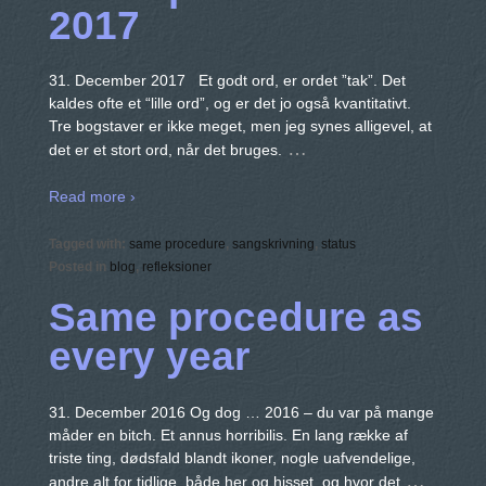
2017
31. December 2017 Et godt ord, er ordet ”tak”. Det
kaldes ofte et “lille ord”, og er det jo også kvantitativt.
Tre bogstaver er ikke meget, men jeg synes alligevel, at
…
det er et stort ord, når det bruges.
Read more ›
Tagged with:
same procedure
,
sangskrivning
,
status
Posted in
blog
,
refleksioner
Same procedure as
every year
31. December 2016 Og dog … 2016 – du var på mange
måder en bitch. Et annus horribilis. En lang række af
triste ting, dødsfald blandt ikoner, nogle uafvendelige,
…
andre alt for tidlige, både her og hisset, og hvor det