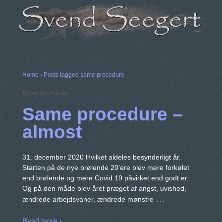
Home
›
Posts tagged same procedure
Blog Archives
Same procedure –
almost
31. december 2020 Hvilket aldeles besynderligt år.
Starten på de nye brølende 20’ere blev mere forkølet
end brølende og mere Covid 19 påvirket end godt er.
Og på den måde blev året præget af angst, uvished,
…
ændrede arbejdsvaner, ændrede mønstre
Read more ›