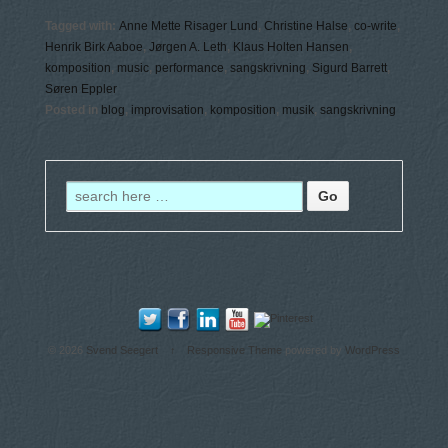
Tagged with:
Anne Mette Risager Lund
,
Christine Halse
,
co-write
,
Henrik Birk Aaboe
,
Jørgen A. Leth
,
Klaus Holten Hansen
,
komposition
,
music
,
performance
,
sangskrivning
,
Sigurd Barrett
,
Søren Eppler
Posted in
blog
,
improvisation
,
komposition
,
musik
,
sangskrivning
© 2026
Svend Seegert
↑
Responsive Theme
powered by
WordPress