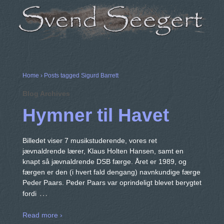
Home
›
Posts tagged Sigurd Barrett
Blog Archives
Hymner til Havet
Billedet viser 7 musikstuderende, vores ret
jævnaldrende lærer, Klaus Holten Hansen, samt en
knapt så jævnaldrende DSB færge. Året er 1989, og
færgen er den (i hvert fald dengang) navnkundige færge
Peder Paars. Peder Paars var oprindeligt blevet berygtet
…
fordi
Read more ›