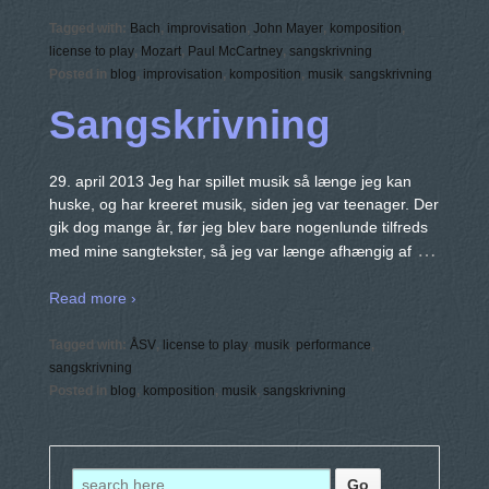
Tagged with:
Bach
,
improvisation
,
John Mayer
,
komposition
,
license to play
,
Mozart
,
Paul McCartney
,
sangskrivning
Posted in
blog
,
improvisation
,
komposition
,
musik
,
sangskrivning
Sangskrivning
29. april 2013 Jeg har spillet musik så længe jeg kan
huske, og har kreeret musik, siden jeg var teenager. Der
gik dog mange år, før jeg blev bare nogenlunde tilfreds
…
med mine sangtekster, så jeg var længe afhængig af
Read more ›
Tagged with:
ÅSV
,
license to play
,
musik
,
performance
,
sangskrivning
Posted in
blog
,
komposition
,
musik
,
sangskrivning