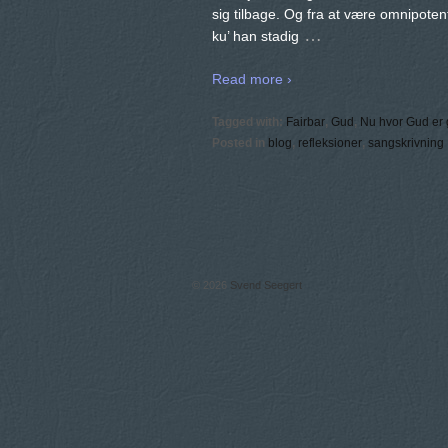
sig tilbage. Og fra at være omnipotent
…
ku’ han stadig
Read more ›
Tagged with:
Fairbar
,
Gud
,
Nu hvor Gud er 
Posted in
blog
,
refleksioner
,
sangskrivning
© 2026
Svend Seegert