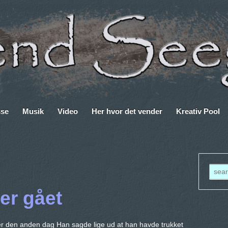
sse
Musik
Video
Her hvor det vender
Kreativ Pool
er gået
er den anden dag Han sagde lige ud at han havde trukket