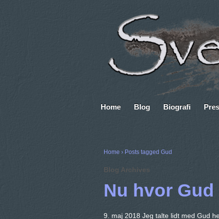
Home
Blog
Biografi
Pre
Home
›
Posts tagged Gud
Blog Archives
Nu hvor Gud 
9. maj 2018 Jeg talte lidt med Gud h